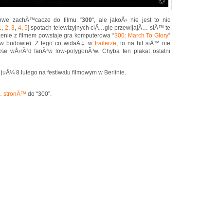
owe zachÄ™cacze do filmu “
300
“, ale jakoÅ› nie jest to nic
1
,
2
,
3
,
4
,
5
] spotach telewizyjnych ciÄ…gle przewijajÄ… siÄ™ te
nie z filmem powstaje gra komputerowa “
300: March To Glory
”
ze w budowie). Z tego co widaÄ‡ w
trailerze
, to na hit siÄ™ nie
¼e wÅ›rÃ³d fanÃ³w low-polygonÃ³w. Chyba ten plakat ostatni
juÅ¼ 8 lutego na festiwalu filmowym w Berlinie.
… stronÄ™
do “300”.