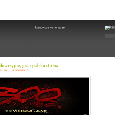
Najnowsze komentarze
elewizyjne, gra i polska strona
ilm
,
gry
komentarze:
1