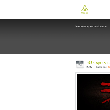
Najczesciej komentowane
300: spoty t
jan
24
2007
kategorie:
f