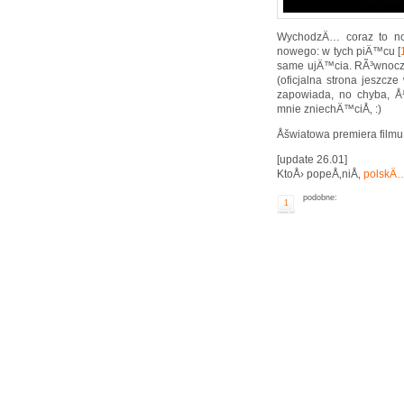
WychodzÄ… coraz to n
nowego: w tych piÄ™cu [
same ujÄ™cia. RÃ³wnocze
(oficjalna strona jeszc
zapowiada, no chyba, Å
mnie zniechÄ™ciÅ‚ :)
Åšwiatowa premiera filmu 
[update 26.01]
KtoÅ› popeÅ‚niÅ‚
polskÄ
podobne:
1