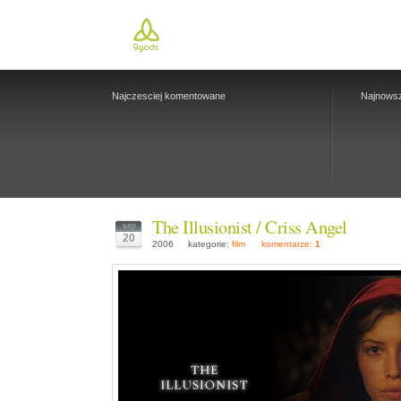
Najczesciej komentowane
Najnows
The Illusionist / Criss Angel
sep
20
2006
kategorie:
film
komentarze:
1