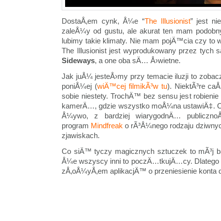
DostaÅ‚em cynk, Å¼e “
The Illusionist
” jest n
zaleÅ¼y od gustu, ale akurat ten mam podobny
lubimy takie klimaty. Nie mam pojÄ™cia czy to 
The Illusionist jest wyprodukowany przez tych
Sideways
, a one oba sÄ… Å›wietne.
Jak juÅ¼ jesteÅ›my przy temacie iluzji to zobacz
poniÅ¼ej (
wiÄ™cej filmikÃ³w tu
). NiektÃ³re caÅ
sobie niestety. TrochÄ™ bez sensu jest robienie
kamerÄ…, gdzie wszystko moÅ¼na ustawiÄ‡. Cie
Å¼ywo, z bardziej wiarygodnÄ… publicznoÅ
program
Mindfreak
o rÃ³Å¼nego rodzaju dziwnych 
zjawiskach.
Co siÄ™ tyczy magicznych sztuczek to mÃ³j ba
Å¼e wszyscy inni to poczÄ…tkujÄ…cy. Dlatego
zÅ‚oÅ¼yÅ‚em aplikacjÄ™ o przeniesienie konta d