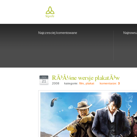
Najczesciej komentowane
Najnows
RÃ³Å¼ne wersje plakatÃ³w
nov
21
2008
kategorie:
film
,
plakat
komentarze:
3