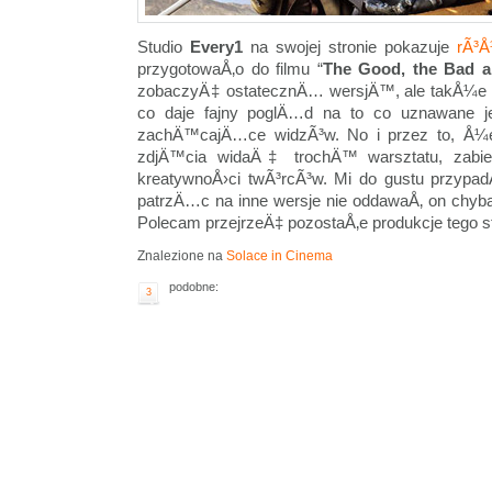
Studio
Every1
na swojej stronie pokazuje
rÃ³Å
przygotowaÅ‚o do filmu “
The Good, the Bad a
zobaczyÄ‡ ostatecznÄ… wersjÄ™, ale takÅ¼e o
co daje fajny poglÄ…d na to co uznawane je
zachÄ™cajÄ…ce widzÃ³w. No i przez to, Å
zdjÄ™cia widaÄ‡ trochÄ™ warsztatu, zabie
kreatywnoÅ›ci twÃ³rcÃ³w. Mi do gustu przypad
patrzÄ…c na inne wersje nie oddawaÅ‚ on chyba 
Polecam przejrzeÄ‡ pozostaÅ‚e produkcje tego st
Znalezione na
Solace in Cinema
podobne:
3