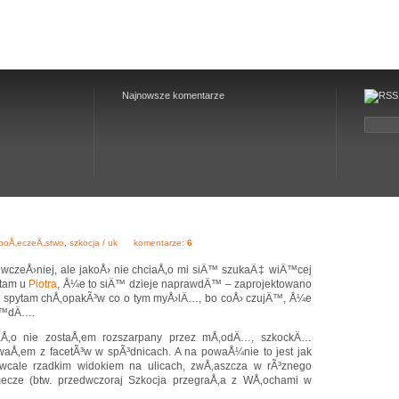
Najnowsze komentarze
poÅ‚eczeÅ„stwo
,
szkocja / uk
komentarze:
6
wczeÅ›niej, ale jakoÅ› nie chciaÅ‚o mi siÄ™ szukaÄ‡ wiÄ™cej
ytam u
Piotra
, Å¼e to siÄ™ dzieje naprawdÄ™ – zaprojektowano
™ spytam chÅ‚opakÃ³w co o tym myÅ›lÄ…, bo coÅ› czujÄ™, Å¼e
bÄ™dÄ….
Å‚o nie zostaÅ‚em rozszarpany przez mÅ‚odÄ…, szkockÄ…
aÅ‚em z facetÃ³w w spÃ³dnicach. A na powaÅ¼nie to jest jak
est wcale rzadkim widokiem na ulicach, zwÅ‚aszcza w rÃ³znego
ecze (btw. przedwczoraj Szkocja przegraÅ‚a z WÅ‚ochami w