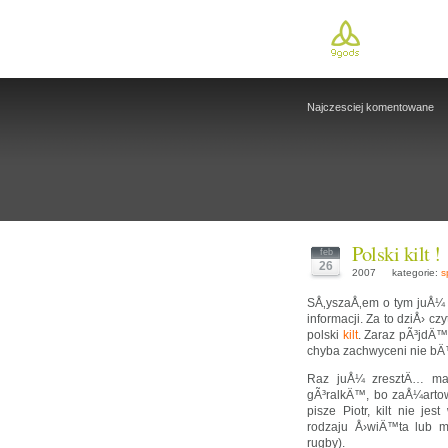
Najczesciej komentowane
Polski kilt !
feb
26
2007
kategorie:
s
SÅ‚yszaÅ‚em o tym juÅ¼ 
informacji. Za to dziÅ› cz
polski
kilt
. Zaraz pÃ³jdÄ
chyba zachwyceni nie 
Raz juÅ¼ zresztÄ… ma
gÃ³ralkÄ™, bo zaÅ¼artow
pisze Piotr, kilt nie j
rodzaju Å›wiÄ™ta lub m
rugby).