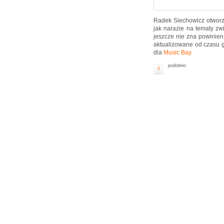
Radek Siechowicz otwor
jak narazie na tematy z
jeszcze nie zna powini
aktualizowane od czasu 
dla
Music Bay.
podobne:
0