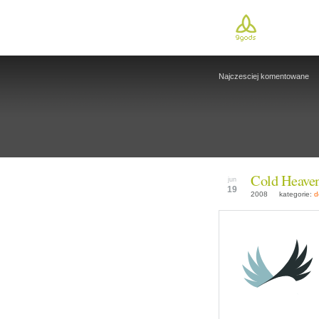
Najczesciej komentowane
Cold Heave
jun
19
2008
kategorie:
d