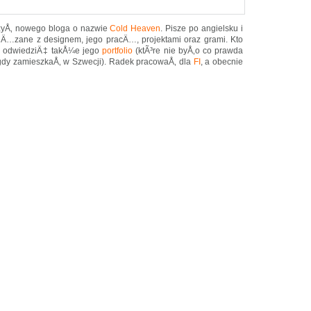
zyÅ‚ nowego bloga o nazwie
Cold Heaven
. Pisze po angielsku i
wiÄ…zane z designem, jego pracÄ…, projektami oraz grami. Kto
en odwiedziÄ‡ takÅ¼e jego
portfolio
(ktÃ³re nie byÅ‚o co prawda
gdy zamieszkaÅ‚ w Szwecji). Radek pracowaÅ‚ dla
FI
, a obecnie