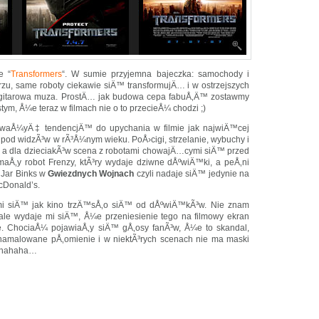
e “
Transformers
“. W sumie przyjemna bajeczka: samochody i
rzu, same roboty ciekawie siÄ™ transformujÄ… i w ostrzejszych
 gitarowa muza. ProstÄ… jak budowa cepa fabuÅ‚Ä™ zostawmy
stym, Å¼e teraz w filmach nie o to przecieÅ¼ chodzi ;)
waÅ¼yÄ‡ tendencjÄ™ do upychania w filmie jak najwiÄ™cej
‡ pod widzÃ³w w rÃ³Å¼nym wieku. PoÅ›cigi, strzelanie, wybuchy i
, a dla dzieciakÃ³w scena z robotami chowajÄ…cymi siÄ™ przed
Å‚y robot Frenzy, ktÃ³ry wydaje dziwne dÅºwiÄ™ki, a peÅ‚ni
Jar Binks w
Gwiezdnych Wojnach
czyli nadaje siÄ™ jedynie na
cDonald’s.
mi siÄ™ jak kino trzÄ™sÅ‚o siÄ™ od dÅºwiÄ™kÃ³w. Nie znam
, ale wydaje mi siÄ™, Å¼e przeniesienie tego na filmowy ekran
e. ChociaÅ¼ pojawiaÅ‚y siÄ™ gÅ‚osy fanÃ³w, Å¼e to skandal,
amalowane pÅ‚omienie i w niektÃ³rych scenach nie ma maski
hahahaha…