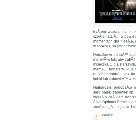
ByÅ‚em wczoraj na filmi
czoÅ‚gi latajÄ… w powiet
momentach gra niezÅ‚a,
w spokoju, bo jest oczywi
Dodatkowo da siÄ™ zau
motywÃ³w tak, aby trafiÄ
miseczka C dla starszych
mamÄ… bohatera. Plus ma
rolÄ™ podobnÄ… jak Jar 
kubki lub zabawkÄ™ w M
Najbardziej podobaÅ‚o 
serii bajek, zabawek itp
wyszÅ‚o caÅ‚kiem dobrz
Å¼e Optimus Prime ma n
zasÅ‚aniajÄ…cej usta, 
podobne:
9