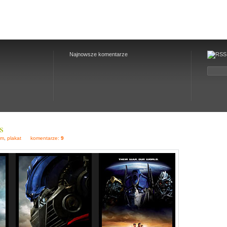
Najnowsze komentarze
s
ilm
,
plakat
komentarze:
9