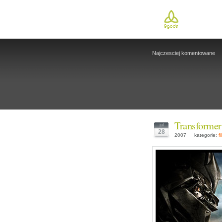
Najczesciej komentowane
Transformer
jul
28
2007
kategorie:
f