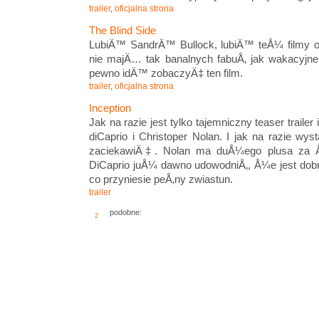
trailer
,
oficjalna strona
The Blind Side
LubiÄ™ SandrÄ™ Bullock, lubiÄ™ teÅ¼ filmy o
nie majÄ… tak banalnych fabuÅ‚ jak wakacyjne
pewno idÄ™ zobaczyÄ‡ ten film.
trailer
,
oficjalna strona
Inception
Jak na razie jest tylko tajemniczny teaser traile
diCaprio i Christoper Nolan. I jak na razie w
zaciekawiÄ‡. Nolan ma duÅ¼ego plusa za 
DiCaprio juÅ¼ dawno udowodniÅ‚, Å¼e jest do
co przyniesie peÅ‚ny zwiastun.
trailer
podobne:
2