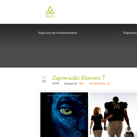
Najczesciej komentowane
Najnows
Zapowiedzi filmowe 7
aug
30
2009
kategorie:
film
komentarze:
2