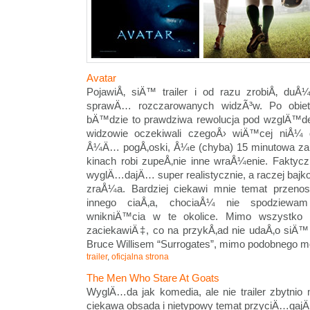
Avatar
PojawiÅ‚ siÄ™ trailer i od razu zrobiÅ‚ du
sprawÄ… rozczarowanych widzÃ³w. Po obie
bÄ™dzie to prawdziwa rewolucja pod wzglÄ™d
widzowie oczekiwali czegoÅ› wiÄ™cej niÅ¼ 
Å¼Ä… pogÅ‚oski, Å¼e (chyba) 15 minutowa za
kinach robi zupeÅ‚nie inne wraÅ¼enie. Faktyczn
wyglÄ…dajÄ… super realistycznie, a raczej bajkow
zraÅ¼a. Bardziej ciekawi mnie temat przeno
innego ciaÅ‚a, chociaÅ¼ nie spodziew
wnikniÄ™cia w te okolice. Mimo wszystko 
zaciekawiÄ‡, co na przykÅ‚ad nie udaÅ‚o siÄ™ t
Bruce Willisem “Surrogates”, mimo podobnego m
trailer
,
oficjalna strona
The Men Who Stare At Goats
WyglÄ…da jak komedia, ale nie trailer zbytnio 
ciekawa obsada i nietypowy temat przyciÄ…gaj