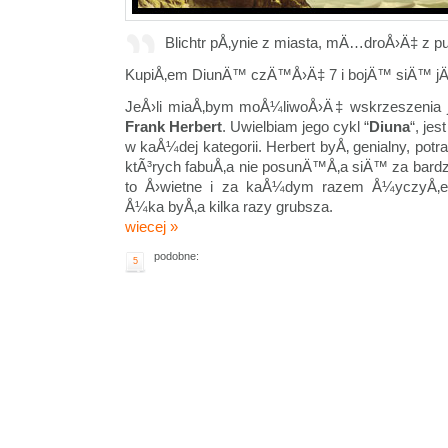
Blichtr pÅ‚ynie z miasta, mÄ…droÅ›Ä‡ z pu
KupiÅ‚em DiunÄ™ czÄ™Å›Ä‡ 7 i bojÄ™ siÄ™ 
JeÅ›li miaÅ‚bym moÅ¼liwoÅ›Ä‡ wskrzeszenia je
Frank Herbert
. Uwielbiam jego cykl “
Diuna
“, je
w kaÅ¼dej kategorii. Herbert byÅ‚ genialny, potra
ktÃ³rych fabuÅ‚a nie posunÄ™Å‚a siÄ™ za bardzo
to Å›wietne i za kaÅ¼dym razem Å¼yczyÅ‚
Å¼ka byÅ‚a kilka razy grubsza.
wiecej »
podobne:
5