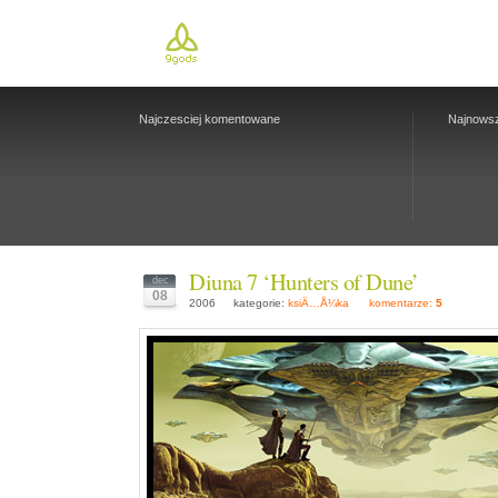
Najczesciej komentowane
Najnows
Diuna 7 ‘Hunters of Dune’
dec
08
2006
kategorie:
ksiÄ…Å¼ka
komentarze:
5