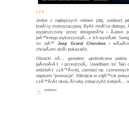
1
2
3
Jedne z najlepszych reklam (dtp, outdoor) j
braÅ¼y motoryzacyjnej. ByÄ‡ moÅ¼e dlatego, Å
wypieszczony przez designerÃ³w i Å‚atwo
piÄ™knego wykorzystujÄ…c ich wysiÅ‚ek. Sweg
mi siÄ™
Jeep Grand Cherokee
i wÅ‚aÅ›n
chciaÅ‚em dziÅ› pokazaÄ‡.
Obrazki sÄ… genialne: ujednolicona palet
jaÅ›noÅ›Ä‡ i przestrzeÅ„. Uwielbiam to! Taki
widzieÄ‡ czÄ™Å›ciej, zamiast np. czerwonych l
napisem “promocja”. Kliknijcie w zdjÄ™cie po
czÄ™Å›Ä‡ okna, Å¼eby zobaczyÄ‡ kolejnÄ… 
podobne:
0