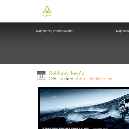
Najczesciej komentowane
Najnows
Reklamy Jeep’a
oct
21
2006
kategorie:
reklama
dodaj komentarz