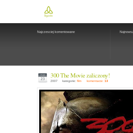
Najczesciej komentowane
Najnows
300 The Movie zaliczony!
mar
23
2007
kategorie:
film
komentarze:
13