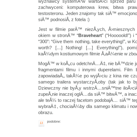
wyznawcy systemÃ³w wartoÅ›ci sprzed par
zachwyceni: komputerowa krew, bitwa praw
testosteronu. Jeden znajomy tak siÄ™ emocj
siÄ™ podnosiÅ‚ z fotela :)
Jest w filmie parÄ™ niezÅ‚ych, Å›miesznych
okiem w stronÄ™ “
Braveheart
” (“Hooooold!”) i 
“300”: “Give them nothing, take everything!”, w 
worth? […] Nothing! […] Everything!”), po
kaÅ¼dym kostiumowym filmie Å‚aÅ¼enie w zboÅ¼
MogÄ™ w koÅ„cu odetchnÄ…Ä‡, nie bÄ™dzie ju
fragmentami filmu i innymi duperelami. Film 
zapowiadaÅ‚, takÅ¼e po wyjÅ›ciu z kina nie cz
samego trailera wystarczyÅ‚oby (tak jak to b
Dziewczny nie byÅ‚y wstrzÄ…sniÄ™tne iloÅ›c
zupeÅ‚nie inaczej oglÄ…da siÄ™ bitwÄ™, a inacz
ale teÅ¼ to raczej facetom podobajÄ… siÄ™ teg
wybraÄ‡, chociaÅ¼by dla samego klimatu i now
obrazu.
podobne:
13