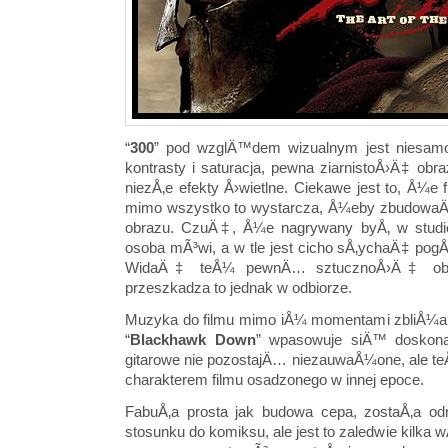
“
300
” pod wzglÄ™dem wizualnym jest niesamo
kontrasty i saturacja, pewna ziarnistoÅ›Ä‡ obr
niezÅ‚e efekty Å›wietlne. Ciekawe jest to, Å¼e f
mimo wszystko to wystarcza, Å¼eby zbudowaÄ‡ 
obrazu. CzuÄ‡, Å¼e nagrywany byÅ‚ w studi
osoba mÃ³wi, a w tle jest cicho sÅ‚ychaÄ‡ pogÅ
WidaÄ‡ teÅ¼ pewnÄ… sztucznoÅ›Ä‡ obraz
przeszkadza to jednak w odbiorze.
Muzyka do filmu mimo iÅ¼ momentami zbliÅ¼a s
“
Blackhawk Down
” wpasowuje siÄ™ doskon
gitarowe nie pozostajÄ… niezauwaÅ¼one, ale t
charakterem filmu osadzonego w innej epoce.
FabuÅ‚a prosta jak budowa cepa, zostaÅ‚a o
stosunku do komiksu, ale jest to zaledwie kilka w