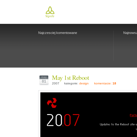
Najczesciej komentowane
Najnows
May 1st Reboot
may
01
2007
kategorie:
design
komentarze:
18