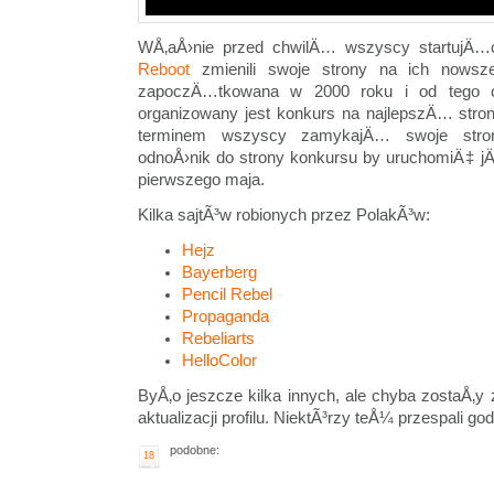
WÅ‚aÅ›nie przed chwilÄ… wszyscy startujÄ
Reboot
zmienili swoje strony na ich nowsze
zapoczÄ…tkowana w 2000 roku i od tego 
organizowany jest konkurs na najlepszÄ… stro
terminem wszyscy zamykajÄ… swoje stron
odnoÅ›nik do strony konkursu by uruchomiÄ‡ j
pierwszego maja.
Kilka sajtÃ³w robionych przez PolakÃ³w:
Hejz
Bayerberg
Pencil Rebel
Propaganda
Rebeliarts
HelloColor
ByÅ‚o jeszcze kilka innych, ale chyba zostaÅ‚y 
aktualizacji profilu. NiektÃ³rzy teÅ¼ przespali go
podobne:
18