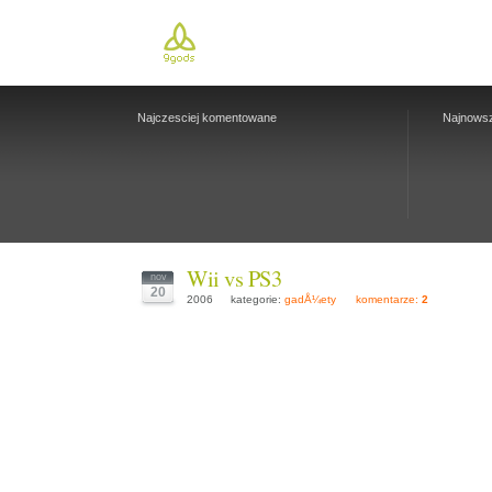
Najczesciej komentowane
Najnows
Wii vs PS3
nov
20
2006
kategorie:
gadÅ¼ety
komentarze:
2