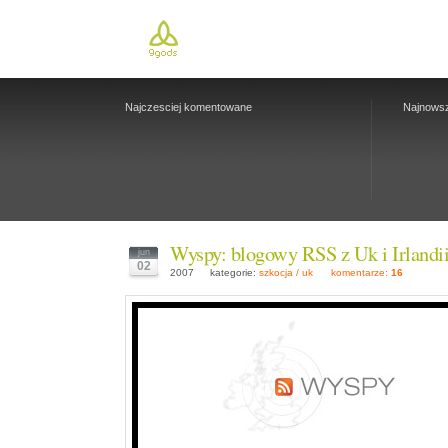
Najczesciej komentowane
Najnows
Wyspy: blogowy RSS z Uk i Irlandi
jun
02
2007
kategorie:
szkocja / uk
komentarze:
16