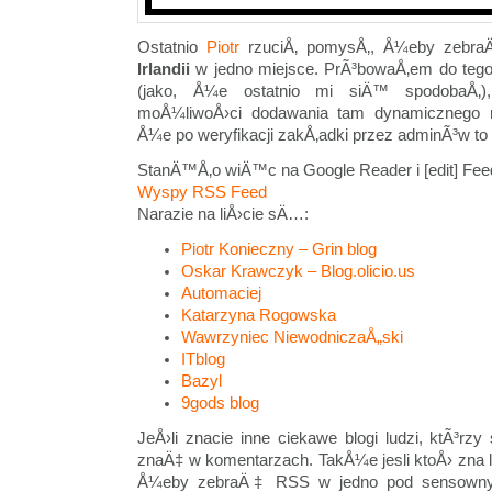
Ostatnio
Piotr
rzuciÅ‚ pomysÅ‚, Å¼eby zebr
Irlandii
w jedno miejsce. PrÃ³bowaÅ‚em do teg
(jako, Å¼e ostatnio mi siÄ™ spodobaÅ‚)
moÅ¼liwoÅ›ci dodawania tam dynamicznego 
Å¼e po weryfikacji zakÅ‚adki przez adminÃ³w to
StanÄ™Å‚o wiÄ™c na Google Reader i [edit] Fee
Wyspy RSS Feed
Narazie na liÅ›cie sÄ…:
Piotr Konieczny – Grin blog
Oskar Krawczyk – Blog.olicio.us
Automaciej
Katarzyna Rogowska
Wawrzyniec NiewodniczaÅ„ski
ITblog
Bazyl
9gods blog
JeÅ›li znacie inne ciekawe blogi ludzi, ktÃ³r
znaÄ‡ w komentarzach. TakÅ¼e jesli ktoÅ› zna l
Å¼eby zebraÄ‡ RSS w jedno pod sensown