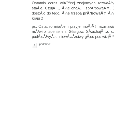
Ostatnio coraz wiÄ™cej znajomych rozwaÅ¼
staÅ‚e. CzujÄ…, Å¼e chcÄ… sprÃ³bowaÄ‡. D
doszÅ‚o do tego, Å¼e trzeba
prÃ³bowaÄ‡
Å¼y
kraju :)
ps. Ostatnio miaÅ‚em przyjemnoÅ›Ä‡ rozmawi
mÃ³wi z acentem z Glasgow. SÅ‚uchajÄ…c cz
podÅ‚oÅ¼yÅ‚ ci niewÅ‚aÅ›ciwy gÅ‚os pod wizjÄ™
podobne:
0