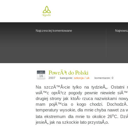
Najczesciej komentowane
Najnows
PowrÃ³t do Polski
jul
16
2007
kategorie:
szkocja / uk
komentarze: 0
Na szczÄ™Å›cie tylko na tydzieÅ„. Ostatni 
wiÄ™c oprÃ³cz pogody pewnie niewiele siÄ™
drugiej strony jak ktoÅ› rzuca nazwiskami now
mam pojÄ™cia o kogo chodzi. DochodzÄ
temperatury wysokie, dla mnie chyba nawet za w
o
lata ekstremum dla mnie to okolice 26
C. Dzi
jesieÅ„ jak na szkockie lato przystaÅ‚o.