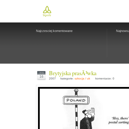
Najczesciej komentowane
Najnows
Brytyjska prasÃ³wka
aug
16
2007
kategorie:
szkocja / uk
komentarze: 0