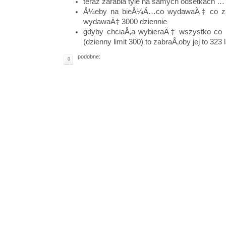
teraz zarabia tyle na samych odsetkach …
Å¼eby na bieÅ¼Ä…co wydawaÄ‡ co zar
wydawaÄ‡ 3000 dziennie
gdyby chciaÅ‚a wybieraÄ‡ wszystko co 
(dzienny limit 300) to zabraÅ‚oby jej to 323 
podobne:
0