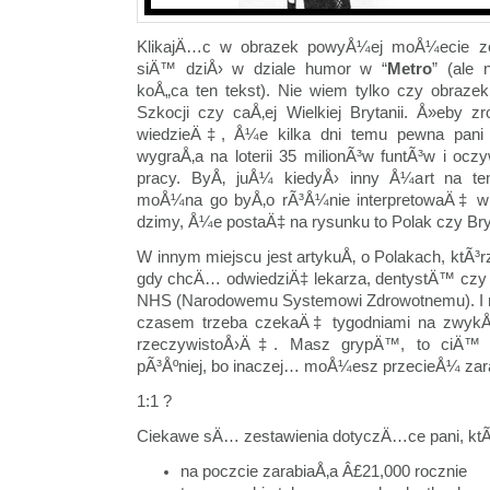
KlikajÄ…c w obrazek powyÅ¼ej moÅ¼ecie z
siÄ™ dziÅ› w dziale humor w “
Metro
” (ale 
koÅ„ca ten tekst). Nie wiem tylko czy obraze
Szkocji czy caÅ‚ej Wielkiej Brytanii. Å»eby 
wiedzieÄ‡, Å¼e kilka dni temu pewna pani
wygraÅ‚a na loterii 35 milionÃ³w funtÃ³w i ocz
pracy. ByÅ‚ juÅ¼ kiedyÅ› inny Å¼art na t
moÅ¼na go byÅ‚o rÃ³Å¼nie interpretowaÄ‡ 
dzimy, Å¼e postaÄ‡ na rysunku to Polak czy Bry
W innym miejscu jest artykuÅ‚ o Polakach, kt
gdy chcÄ… odwiedziÄ‡ lekarza, dentystÄ™ czy 
NHS (Narodowemu Systemowi Zdrowotnemu). I 
czasem trzeba czekaÄ‡ tygodniami na zwykÅ
rzeczywistoÅ›Ä‡. Masz grypÄ™, to ciÄ™ 
pÃ³Åºniej, bo inaczej… moÅ¼esz przecieÅ¼ zara
1:1 ?
Ciekawe sÄ… zestawienia dotyczÄ…ce pani, ktÃ³
na poczcie zarabiaÅ‚a Â£21,000 rocznie