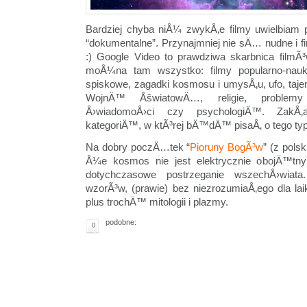
Bardziej chyba niÅ¼ zwykÅ‚e filmy uwielbiam 
“dokumentalne”. Przynajmniej nie sÄ… nudne i f
:) Google Video to prawdziwa skarbnica filmÃ
moÅ¼na tam wszystko: filmy popularno-nauko
spiskowe, zagadki kosmosu i umysÅ‚u, ufo, taje
WojnÄ™ ÅšwiatowÄ…, religie, problemy
Å›wiadomoÅ›ci czy psychologiÄ™. Za
kategoriÄ™, w ktÃ³rej bÄ™dÄ™ pisaÅ‚ o tego typ
Na dobry poczÄ…tek “
Pioruny BogÃ³w
” (z pols
Å¼e kosmos nie jest elektrycznie obojÄ™tny
dotychczasowe postrzeganie wszechÅ›wiat
wzorÃ³w, (prawie) bez niezrozumiaÅ‚ego dla l
plus trochÄ™ mitologii i plazmy.
podobne:
0