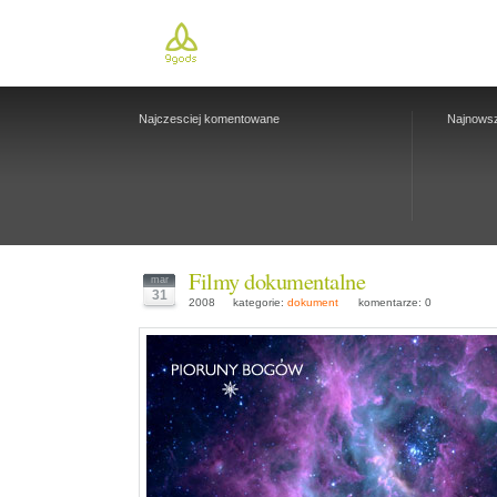
Najczesciej komentowane
Najnows
Filmy dokumentalne
mar
31
2008
kategorie:
dokument
komentarze: 0