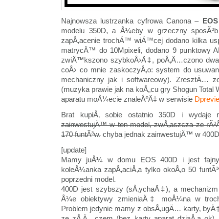
Najnowsza lustrzanka cyfrowa Canona –
EOS
modelu 350D, a Å¼eby w grzeczny sposÃ³b 
zapÅ‚acenie trochÄ™ wiÄ™cej dodano kilka u
matrycÄ™ do 10Mpixeli, dodano 9 punktowy A
zwiÄ™kszono szybkoÅ›Ä‡, poÅ‚Ä…czono dwa w
coÅ› co mnie zaskoczyÅ‚o: system do usuwan
mechaniczny jak i softwareowy). ZresztÄ… zo
(muzyka prawie jak na koÅ„cu gry Shogun Total 
aparatu moÅ¼ecie znaleÅºÄ‡ w serwisie
Dprevi
Brat kupiÅ‚ sobie ostatnio 350D i wyda
zainwestujÄ™ w ten model, zwÅ‚aszcza ze rÃ³Å
170 funtÃ³w.
chyba jednak zainwestujÄ™ w 400D 
[update]
Mamy juÅ¼ w domu EOS 400D i jest fajny
koleÅ¼anka zapÅ‚aciÅ‚a tylko okoÅ‚o 50 funtÃ
poprzedni model.
400D jest szybszy (sÅ‚ychaÄ‡), a mechanizm
Å¼e obiektywy zmieniaÄ‡ moÅ¼na w troch
Problem jedynie mamy z obsÅ‚ugÄ… karty, byÄ‡
ze zÅ‚Ä…czem (bez karty aparat dziaÅ‚a ok),