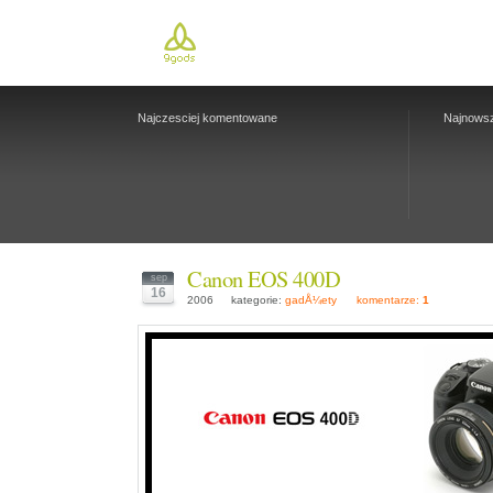
Najczesciej komentowane
Najnows
Canon EOS 400D
sep
16
2006
kategorie:
gadÅ¼ety
komentarze:
1