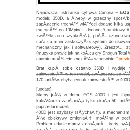
Najnowsza lustrzanka cyfrowa Canona –
EOS
modelu 350D, a Å¼eby w grzeczny sposÃ³b 
zapÅ‚acenie trochÄ™ wiÄ™cej dodano kilka u
matrycÄ™ do 10Mpixeli, dodano 9 punktowy A
zwiÄ™kszono szybkoÅ›Ä‡, poÅ‚Ä…czono dwa w
coÅ› co mnie zaskoczyÅ‚o: system do usuwan
mechaniczny jak i softwareowy). ZresztÄ… zo
(muzyka prawie jak na koÅ„cu gry Shogun Total 
aparatu moÅ¼ecie znaleÅºÄ‡ w serwisie
Dprevi
Brat kupiÅ‚ sobie ostatnio 350D i wyda
zainwestujÄ™ w ten model, zwÅ‚aszcza ze rÃ³Å
170 funtÃ³w.
chyba jednak zainwestujÄ™ w 400D 
[update]
Mamy juÅ¼ w domu EOS 400D i jest fajny
koleÅ¼anka zapÅ‚aciÅ‚a tylko okoÅ‚o 50 funtÃ
poprzedni model.
400D jest szybszy (sÅ‚ychaÄ‡), a mechanizm
Å¼e obiektywy zmieniaÄ‡ moÅ¼na w troch
Problem jedynie mamy z obsÅ‚ugÄ… karty, byÄ‡
ze zÅ‚Ä…czem (bez karty aparat dziaÅ‚a ok),