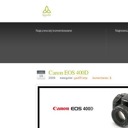
Najczesciej komentowane
Najnows
Canon EOS 400D
sep
16
2006
kategorie:
gadÅ¼ety
komentarze:
1