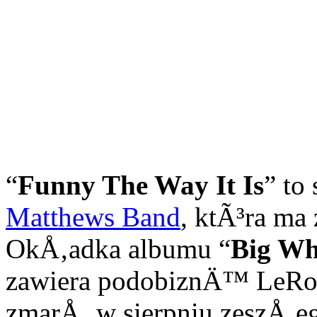
“
Funny The Way It Is
” to
Matthews Band
, ktÃ³ra ma
OkÅ‚adka albumu “
Big Wh
zawiera podobiznÄ™ LeRoi 
zmarÅ‚ w sierpniu zeszÅ‚e