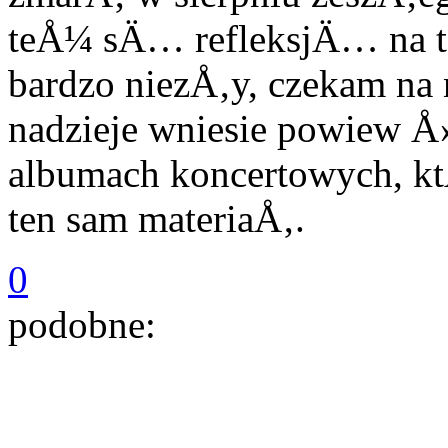
teÅ¼ sÄ… refleksjÄ… na t
bardzo niezÅ‚y, czekam 
nadzieje wniesie powiew Å
albumach koncertowych, 
ten sam materiaÅ‚.
0
podobne: