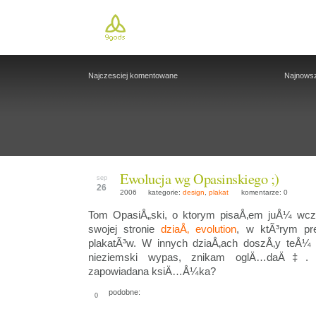
Najczesciej komentowane
Najnows
Ewolucja wg Opasinskiego ;)
sep
26
2006
kategorie:
design
,
plakat
komentarze: 0
Tom OpasiÅ„ski, o ktorym pisaÅ‚em juÅ¼ wcz
swojej stronie
dziaÅ‚ evolution
, w ktÃ³rym pre
plakatÃ³w. W innych dziaÅ‚ach doszÅ‚y teÅ¼
nieziemski wypas, znikam oglÄ…daÄ‡. 
zapowiadana ksiÄ…Å¼ka?
podobne:
0