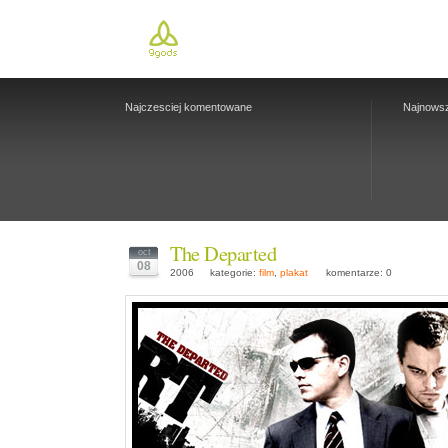
Najczesciej komentowane
Najnows
The Departed
oct
08
2006
kategorie:
film
,
plakat
komentarze: 0