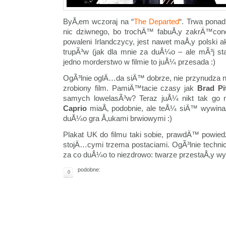
ByÅ‚em wczoraj na “
The Departed
“. Trwa ponad
nic dziwnego, bo trochÄ™ fabuÅ‚y zakrÄ™con
powaleni Irlandczycy, jest nawet maÅ‚y polski 
trupÃ³w (jak dla mnie za duÅ¼o – ale mÃ³j st
jedno morderstwo w filmie to juÅ¼ przesada :)
OgÃ³lnie oglÄ…da siÄ™ dobrze, nie przynudza 
zrobiony film. PamiÄ™tacie czasy jak
Brad Pi
samych lowelasÃ³w? Teraz juÅ¼ nikt tak go n
Caprio
miaÅ‚ podobnie, ale teÅ¼ siÄ™ wywinaÅ‚ 
duÅ¼o gra Å‚ukami brwiowymi :)
Plakat UK do filmu taki sobie, prawdÄ™ powied
stojÄ…cymi trzema postaciami. OgÃ³lnie technic
za co duÅ¼o to niezdrowo: twarze przestaÅ‚y w
podobne:
0