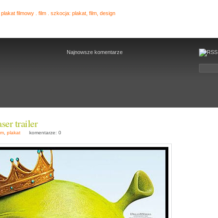
Najnowsze komentarze
ser trailer
ilm
,
plakat
komentarze: 0