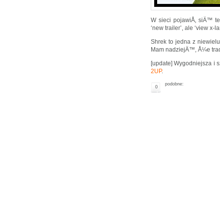
W sieci pojawiÅ‚ siÄ™ t
‘new trailer’, ale ‘view x-
Shrek to jedna z niewielu
Mam nadziejÄ™, Å¼e trad
[update] Wygodniejsza i 
2UP
.
podobne:
0