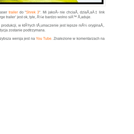
easer
trailer
do “
Shrek 3
“. Mi jakoÅ› nie chciaÅ‚ dziaÅ‚aÄ‡ link
large trailer’ jest ok, tyle, Å¼e bardzo wolno siÄ™ Å‚aduje.
 produkcji, w ktÃ³rych tÅ‚umaczenie jest lepsze niÅ¼ oryginaÅ‚.
ycja zostanie podtrzymana.
szybsza wersja jest na
You Tube
. Znalezione w komentarzach na