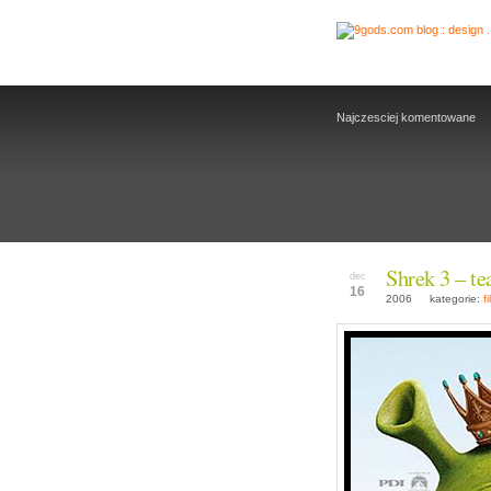
Najczesciej komentowane
Shrek 3 – tea
dec
16
2006
kategorie:
f