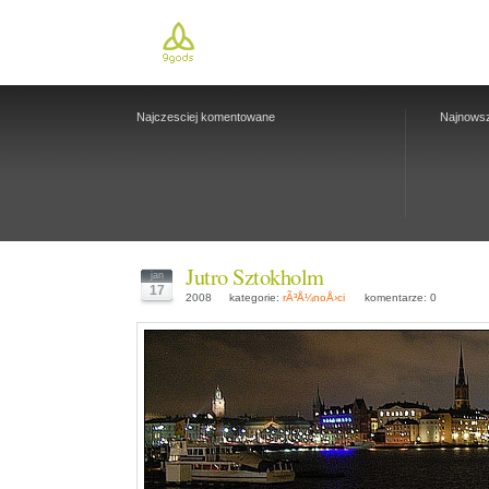
Najczesciej komentowane
Najnows
Jutro Sztokholm
jan
17
2008
kategorie:
rÃ³Å¼noÅ›ci
komentarze: 0