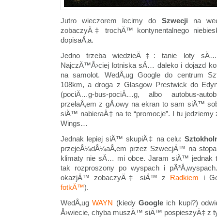
Jutro wieczorem lecimy do
Szwecji
na wee
zobaczyÄ‡ trochÄ™ kontynentalnego niebiesk
dopisaÅ‚a.
Jedno trzeba wiedzieÄ‡: tanie loty sÄ…
NajczÄ™Å›ciej lotniska sÄ… daleko i dojazd kosz
na samolot. WedÅ‚ug Google do centrum Szto
108km, a droga z Glasgow Prestwick do Edyn
(pociÄ…g-bus-pociÄ…g, albo autobus-aut
przelaÅ‚em z gÅ‚owy na ekran to sam siÄ™ s
siÄ™ nabieraÄ‡ na te “promocje”. I tu jedziemy z
Wings…
Jednak lepiej siÄ™ skupiÄ‡ na celu:
Sztokho
przejeÅ¼dÅ¼aÅ‚em przez SzwecjÄ™ na stopa
klimaty nie sÄ… mi obce. Jaram siÄ™ jednak 
tak rozproszony po wyspach i pÃ³Å‚wyspa
okazjÄ™ zobaczyÄ‡ siÄ™ z
Radkiem
i Go
fotkÄ™
).
WedÅ‚ug
WAYN
(kiedy
Google
ich kupi?) odw
Å›wiecie, chyba muszÄ™ siÄ™ pospieszyÄ‡ z t