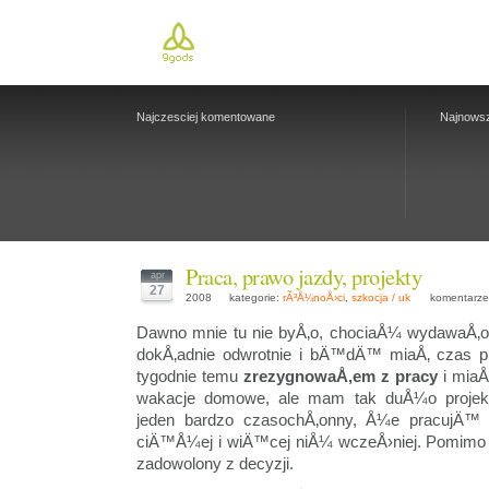
Najczesciej komentowane
Najnows
Praca, prawo jazdy, projekty
apr
27
2008
kategorie:
rÃ³Å¼noÅ›ci
,
szkocja / uk
komentarze:
Dawno mnie tu nie byÅ‚o, chociaÅ¼ wydawaÅ‚
dokÅ‚adnie odwrotnie i bÄ™dÄ™ miaÅ‚ czas 
tygodnie temu
zrezygnowaÅ‚em z pracy
i miaÅ
wakacje domowe, ale mam tak duÅ¼o projekt
jeden bardzo czasochÅ‚onny, Å¼e pracujÄ™
ciÄ™Å¼ej i wiÄ™cej niÅ¼ wczeÅ›niej. Pomimo 
zadowolony z decyzji.