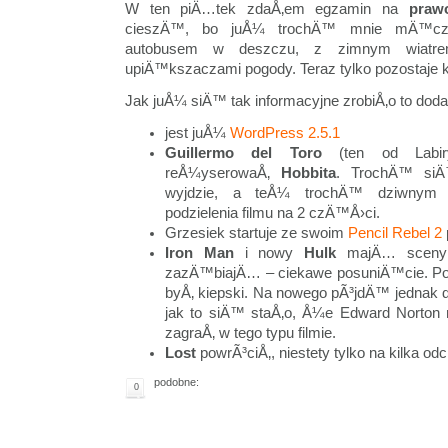
W ten piÄ…tek zdaÅ‚em egzamin na
praw
cieszÄ™, bo juÅ¼ trochÄ™ mnie mÄ™czy
autobusem w deszczu, z zimnym wiatre
upiÄ™kszaczami pogody. Teraz tylko pozostaje 
Jak juÅ¼ siÄ™ tak informacyjne zrobiÅ‚o to do
jest juÅ¼
WordPress 2.5.1
Guillermo del Toro
(ten od Labir
reÅ¼yserowaÅ‚
Hobbita
. TrochÄ™ si
wyjdzie, a teÅ¼ trochÄ™ dziwnym z
podzielenia filmu na 2 czÄ™Å›ci.
Grzesiek startuje ze swoim
Pencil Rebel 2
Iron Man
i nowy
Hulk
majÄ… sceny 
zazÄ™biajÄ… – ciekawe posuniÄ™cie. Pop
byÅ‚ kiepski. Na nowego pÃ³jdÄ™ jednak d
jak to siÄ™ staÅ‚o, Å¼e Edward Norton n
zagraÅ‚ w tego typu filmie.
Lost
powrÃ³ciÅ‚, niestety tylko na kilka od
podobne:
0