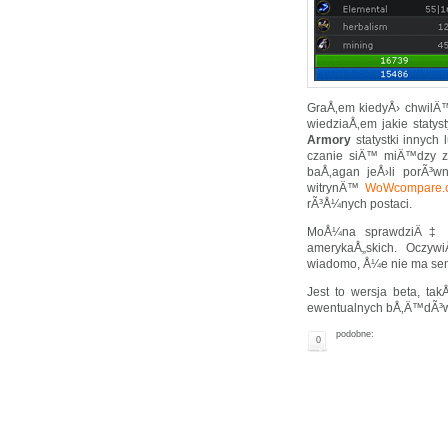
GraÅ‚em kiedyÅ› chwil
wiedziaÅ‚em jakie stat
Armory
statystki innyc
czanie siÄ™ miÄ™dzy za
baÅ‚agan jeÅ›li porÃ³w
witrynÄ™
WoWcompare.
rÃ³Å¼nych postaci.
MoÅ¼na sprawdziÄ‡ st
amerykaÅ„skich. Oczywi
wiadomo, Å¼e nie ma sens
Jest to wersja beta, t
ewentualnych bÅ‚Ä™dÃ³w
podobne:
0