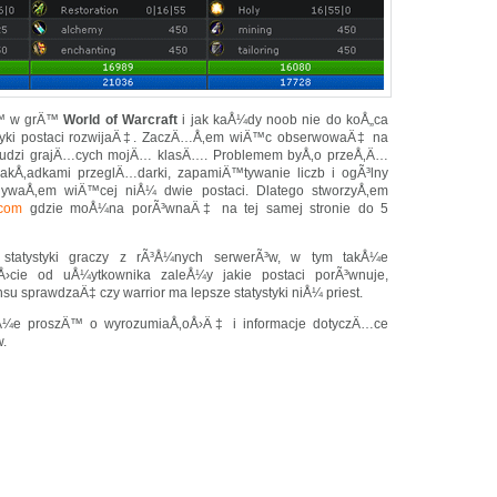
Ä™ w grÄ™
World of Warcraft
i jak kaÅ¼dy noob nie do koÅ„ca
ystyki postaci rozwijaÄ‡. ZaczÄ…Å‚em wiÄ™c obserwowaÄ‡ na
h ludzi grajÄ…cych mojÄ… klasÄ…. Problemem byÅ‚o przeÅ‚Ä…
kÅ‚adkami przeglÄ…darki, zapamiÄ™tywanie liczb i ogÃ³lny
nywaÅ‚em wiÄ™cej niÅ¼ dwie postaci. Dlatego stworzyÅ‚em
com
gdzie moÅ¼na porÃ³wnaÄ‡ na tej samej stronie do 5
atystyki graczy z rÃ³Å¼nych serwerÃ³w, w tym takÅ¼e
Å›cie od uÅ¼ytkownika zaleÅ¼y jakie postaci porÃ³wnuje,
u sprawdzaÄ‡ czy warrior ma lepsze statystyki niÅ¼ priest.
akÅ¼e proszÄ™ o wyrozumiaÅ‚oÅ›Ä‡ i informacje dotyczÄ…ce
.