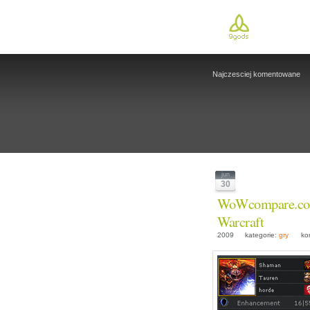
Najczesciej komentowane
jun
30
WoWcompare.co
Warcraft
2009
kategorie:
gry
kome