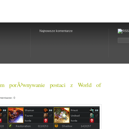
Najnowsze komentarze
m porÃ³wnywanie postaci z World of
ntarze: 0