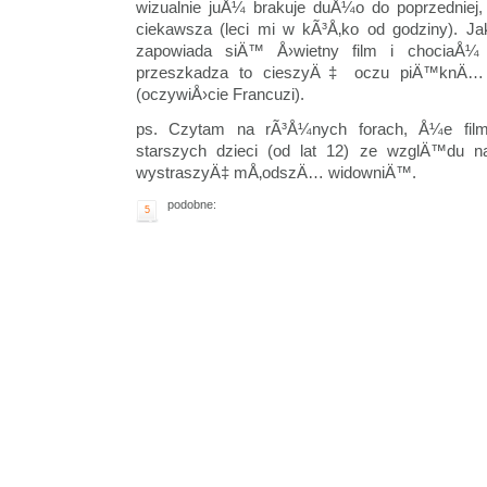
wizualnie juÅ¼ brakuje duÅ¼o do poprzedniej,
ciekawsza (leci mi w kÃ³Å‚ko od godziny). J
zapowiada siÄ™ Å›wietny film i chociaÅ¼ 
przeszkadza to cieszyÄ‡ oczu piÄ™knÄ… 
(oczywiÅ›cie Francuzi).
ps. Czytam na rÃ³Å¼nych forach, Å¼e film
starszych dzieci (od lat 12) ze wzglÄ™du 
wystraszyÄ‡ mÅ‚odszÄ… widowniÄ™.
podobne:
5