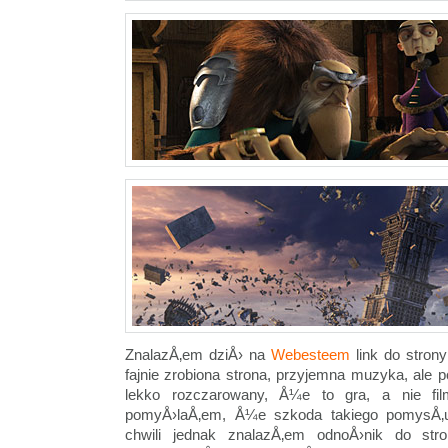
ZnalazÅ‚em dziÅ› na
Webesteem
link do stron
fajnie zrobiona strona, przyjemna muzyka, ale 
lekko rozczarowany, Å¼e to gra, a nie fil
pomyÅ›laÅ‚em, Å¼e szkoda takiego pomys
chwili jednak znalazÅ‚em odnoÅ›nik do st