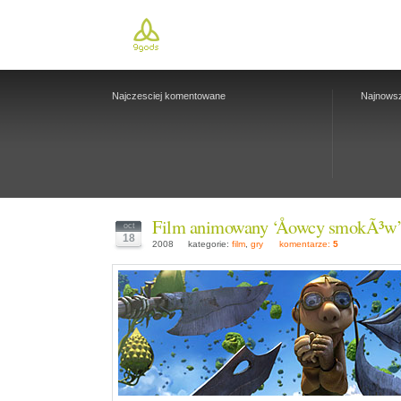
Najczesciej komentowane
Najnows
Film animowany ‘Åowcy smokÃ³w
oct
18
2008
kategorie:
film
,
gry
komentarze:
5