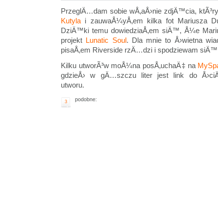
PrzeglÄ…dam sobie wÅ‚aÅ›nie zdjÄ™cia, ktÃ³r
Kutyla
i zauwaÅ¼yÅ‚em kilka fot Mariusza D
DziÄ™ki temu dowiedziaÅ‚em siÄ™, Å¼e Mariu
projekt
Lunatic Soul
. Dla mnie to Å›wietna w
pisaÅ‚em Riverside rzÄ…dzi i spodziewam siÄ™ 
Kilku utworÃ³w moÅ¼na posÅ‚uchaÄ‡ na
MySp
gdzieÅ› w gÄ…szczu liter jest link do Å›
utworu.
podobne:
3