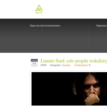
Najczesciej komentowane
Najnows
Lunatic Soul: solo projekt wokalist
nov
04
2008
kategorie:
muzyka
komentarze:
3