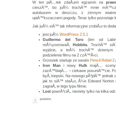
W ten piÄ…tek zdaÅ‚em egzamin na
praw
cieszÄ™, bo juÅ¼ trochÄ™ mnie mÄ™czy
autobusem w deszczu, z zimnym wiatre
upiÄ™kszaczami pogody. Teraz tylko pozostaje 
Jak juÅ¼ siÄ™ tak informacyjne zrobiÅ‚o to do
jest juÅ¼
WordPress 2.5.1
Guillermo del Toro
(ten od Labir
reÅ¼yserowaÅ‚
Hobbita
. TrochÄ™ si
wyjdzie, a teÅ¼ trochÄ™ dziwnym z
podzielenia filmu na 2 czÄ™Å›ci.
Grzesiek startuje ze swoim
Pencil Rebel 2
Iron Man
i nowy
Hulk
majÄ… sceny 
zazÄ™biajÄ… – ciekawe posuniÄ™cie. Pop
byÅ‚ kiepski. Na nowego pÃ³jdÄ™ jednak d
jak to siÄ™ staÅ‚o, Å¼e Edward Norton n
zagraÅ‚ w tego typu filmie.
Lost
powrÃ³ciÅ‚, niestety tylko na kilka od
podobne:
5