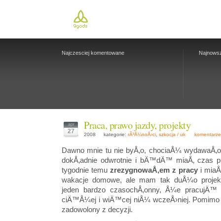
Najczesciej komentowane
Najnows
Praca, prawo jazdy, projekty
apr
27
2008
kategorie:
rÃ³Å¼noÅ›ci
,
szkocja / uk
komentarz
Dawno mnie tu nie byÅ‚o, chociaÅ¼ wydawaÅ‚
dokÅ‚adnie odwrotnie i bÄ™dÄ™ miaÅ‚ czas 
tygodnie temu
zrezygnowaÅ‚em z pracy
i miaÅ
wakacje domowe, ale mam tak duÅ¼o projekt
jeden bardzo czasochÅ‚onny, Å¼e pracujÄ™
ciÄ™Å¼ej i wiÄ™cej niÅ¼ wczeÅ›niej. Pomimo 
zadowolony z decyzji.