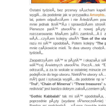
Ostatni tydzieÅ„ bez przerwy sÅ‚ucham kapel
wyglÄ…da podobnie jak w przypadku
Amorphis
lat, potem odpuÅ›ciÅ‚em i nie Å›ledziÅ‚em po
mnie jednak tknÄ™Å‚o i sprawdziÅ‚em stron
Pierwsze parÄ™ utworÃ³w z nowej pÅ‚yty
rozczarowanie. MiaÅ‚em juÅ¼ zamknÄ…Ä‡ za
wÅ‚Ä…czyÅ‚em kolejny utwÃ³r “
Son of the st
razu mi siÄ™ spodobaÅ‚. Potem kolejny “
The p
mnie caÅ‚kowicie mieli. Te dwa utwory chod
tydzieÅ„.
ZaopatrzyÅ‚em siÄ™ w pÅ‚ytÄ™ i okazaÅ‚o siÄ
wiÄ™cej Å›wietnych utworÃ³w. PoczÄ…tek “
T
odrzuciÅ‚, a za to wokale w ostatniej minucie z
podejÅ›cie do tego utworu. NiektÃ³re utwory sÄ
mÃ³j gust i sytuacja wyglÄ…da podobnie np w 
“
Trul
“, “
Chain of Minerva
” i “
Three treasures
” 
redivivia” jest bardzo dobrym zakoÅ„czeniem pÅ‚
“
Gothic Kabbalah
” tak mi siÄ™ spodobaÅ‚a,
poprzednie pÅ‚yty (wydane rÃ³wnoczeÅ›nie) 
Bardzo mi podchodzÄ… sÅ‚owa (zwykle traktu