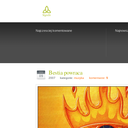
Najczesciej komentowane
Najnows
Bestia powraca
nov
09
2007
kategorie:
muzyka
komentarze:
5