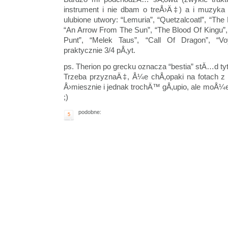
instrument i nie dbam o treÅ›Ä‡) a i muzyka 
ulubione utwory: “Lemuria”, “Quetzalcoatl”, “T
“An Arrow From The Sun”, “The Blood Of Kingu”
Punt”, “Melek Taus”, “Call Of Dragon”, “Vo
praktycznie 3/4 pÅ‚yt.
ps. Therion po grecku oznacza “bestia” stÄ…d tyt
Trzeba przyznaÄ‡, Å¼e chÅ‚opaki na fotach
Å›miesznie i jednak trochÄ™ gÅ‚upio, ale moÅ¼e r
;)
podobne:
5