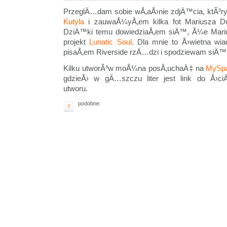
PrzeglÄ…dam sobie wÅ‚aÅ›nie zdjÄ™cia, ktÃ³r
Kutyla
i zauwaÅ¼yÅ‚em kilka fot Mariusza D
DziÄ™ki temu dowiedziaÅ‚em siÄ™, Å¼e Mariu
projekt
Lunatic Soul
. Dla mnie to Å›wietna w
pisaÅ‚em Riverside rzÄ…dzi i spodziewam siÄ™ 
Kilku utworÃ³w moÅ¼na posÅ‚uchaÄ‡ na
MySp
gdzieÅ› w gÄ…szczu liter jest link do Å›
utworu.
podobne:
3