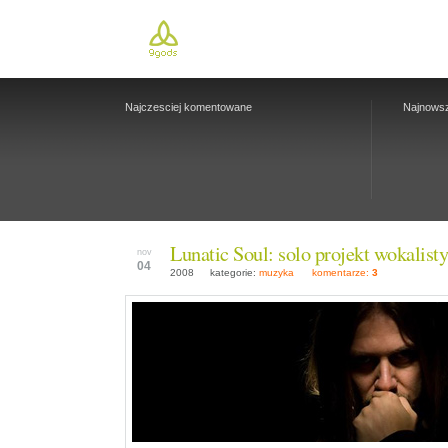
Najczesciej komentowane
Najnows
Lunatic Soul: solo projekt wokalist
nov
04
2008
kategorie:
muzyka
komentarze:
3