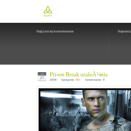
Najczesciej komentowane
Najnows
Prison Break uzaleÅ¼nia
nov
27
2006
kategorie:
film
komentarze: 0