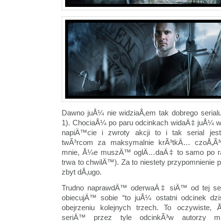
Dawno juÅ¼ nie widziaÅ‚em tak dobrego serial
1). ChociaÅ¼ po paru odcinkach widaÄ‡ juÅ¼ w
napiÄ™cie i zwroty akcji to i tak serial je
twÃ³rcom za maksymalnie krÃ³tkÄ… czoÅ‚Ã
mnie, Å¼e muszÄ™ oglÄ…daÄ‡ to samo po raz
trwa to chwilÄ™). Za to niestety przypomnienie 
zbyt dÅ‚ugo.
Trudno naprawdÄ™ oderwaÄ‡ siÄ™ od tej ser
obiecujÄ™ sobie “to juÅ¼ ostatni odcinek dzi
obejrzeniu kolejnych trzech. To oczywist
seriÄ™ przez tyle odcinkÃ³w autorzy 