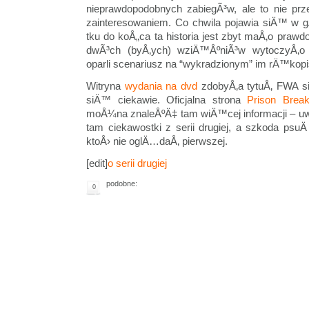
nieprawdopodobnych zabiegÃ³w, ale to nie p
zainteresowaniem. Co chwila pojawia siÄ™ w
tku do koÅ„ca ta historia jest zbyt maÅ‚o praw
dwÃ³ch (byÅ‚ych) wziÄ™ÅºniÃ³w wytoczyÅ‚o
oparli scenariusz na “wykradzionym” im rÄ™kop
Witryna
wydania na dvd
zdobyÅ‚a tytuÅ‚ FWA sit
siÄ™ ciekawie. Oficjalna strona
Prison Brea
moÅ¼na znaleÅºÄ‡ tam wiÄ™cej informacji – u
tam ciekawostki z serii drugiej, a szkoda psu
ktoÅ› nie oglÄ…daÅ‚ pierwszej.
[edit]
o serii drugiej
podobne:
0