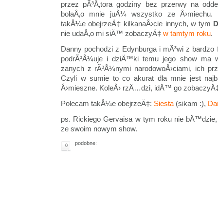
przez pÃ³Å‚tora godziny bez przerwy na odd
bolaÅ‚o mnie juÅ¼ wszystko ze Å›miechu. 
takÅ¼e obejrzeÄ‡ kilkanaÅ›cie innych, w tym
D
nie udaÅ‚o mi siÄ™ zobaczyÄ‡
w tamtym roku
.
Danny pochodzi z Edynburga i mÃ³wi z bardzo
podrÃ³Å¼uje i dziÄ™ki temu jego show ma 
zanych z rÃ³Å¼nymi narodowoÅ›ciami, ich prz
Czyli w sumie to co akurat dla mnie jest najb
Å›mieszne. KoleÅ› rzÄ…dzi, idÄ™ go zobaczyÄ
Polecam takÅ¼e obejrzeÄ‡:
Siesta
(sikam :),
Da
ps. Rickiego Gervaisa w tym roku nie bÄ™dzie, 
ze swoim nowym show.
podobne:
0