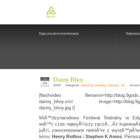
Najczesciej komentowane
Najnows
Danny Bhoy
jul
04
2008
kategorie:
stand-up comedy
,
szkocja / uk
komenta
[flashvideo filename=http://blog.9gods.com
danny_bhoy.xml image=http://blog.9gods
danny_bhoy.jpg /]
MiÄ™dzynarodowy Festiwal Teatralny w Edy
wiÄ™c czas najwyÅ¼szy zaczÄ…Ä‡ kupowaÄ‡ bi
juÅ¼ zarezerwowane niektÃ³re z wystÄ™pÃ³w 
temu:
Henry Rollins
i
Stephen K Amos
. Pierws